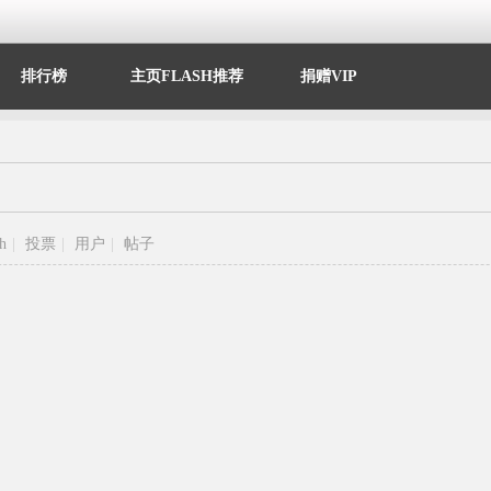
排行榜
主页FLASH推荐
捐赠VIP
sh
|
投票
|
用户
|
帖子