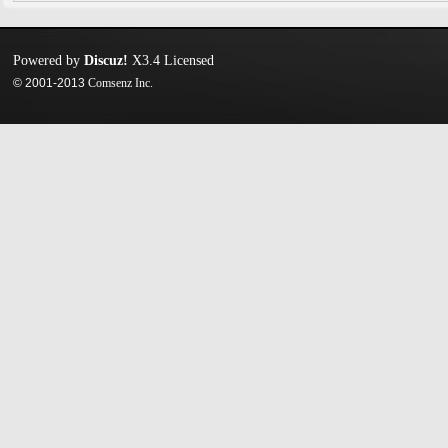
Powered by
Discuz!
X3.4
Licensed
© 2001-2013
Comsenz Inc.
迷