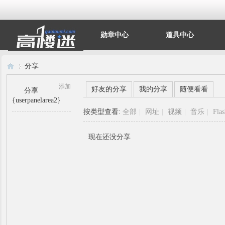
勋章中心
道具中心
分享
添加
好友的分享
我的分享
随便看看
分享
{userpanelarea2}
高
›
按类型查看:
全部
|
网址
|
视频
|
音乐
|
Fla
现在还没分享
楼