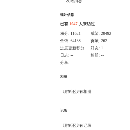
发送消息
统计信息
已有
1047
人来访过
积分:
11621
威望:
20492
金钱:
64138
贡献:
262
进度更新积分:
好友:
1
2387
日志:
--
相册:
--
分享:
--
相册
现在还没有相册
记录
现在还没有记录