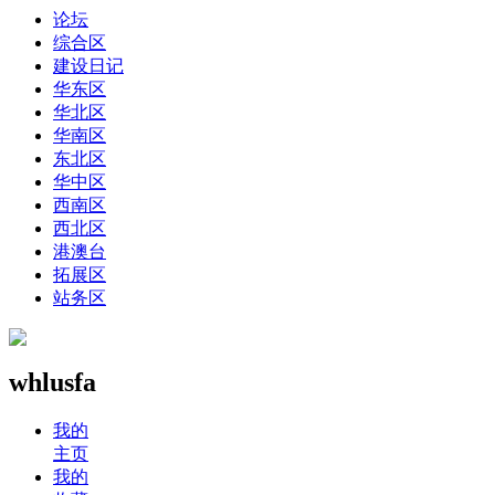
论坛
综合区
建设日记
华东区
华北区
华南区
东北区
华中区
西南区
西北区
港澳台
拓展区
站务区
whlusfa
我的
主页
我的