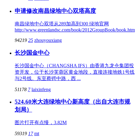
申请修改南昌绿地中心双塔高度
南昌绿地中心双塔从289加高到300 绿地官网
http://www.greenlandsc.com/book/2012GroupBook/book.htm
94219
25
zhouyouxiang
长沙国金中心
长沙国金中心（CHANGSHA IFS）由香港九龙仓集团投
资开发，位于长沙芙蓉区黄金地段，直接连接地铁1号线
与2号线。东至蔡锷中路，西 ...
51178
7
laixinfeng
524.60米大连绿地中心新高度（出自大连市规
划局）
图片打开有点慢，3.82M
59319
17
mt