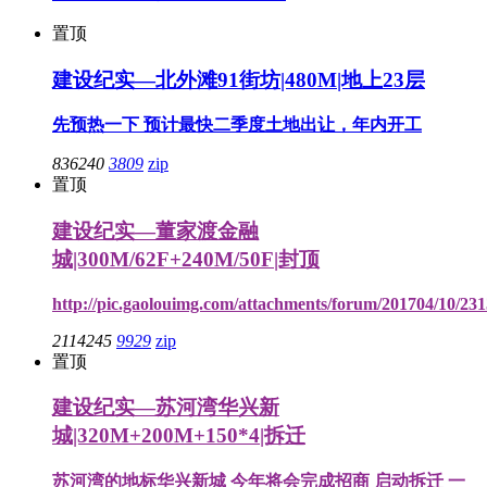
置顶
建设纪实—北外滩91街坊|480M|地上23层
先预热一下 预计最快二季度土地出让，年内开工
836240
3809
zip
置顶
建设纪实—董家渡金融
城|300M/62F+240M/50F|封顶
http://pic.gaolouimg.com/attachments/forum/201704/10/2
2114245
9929
zip
置顶
建设纪实—苏河湾华兴新
城|320M+200M+150*4|拆迁
苏河湾的地标华兴新城 今年将会完成招商 启动拆迁 一