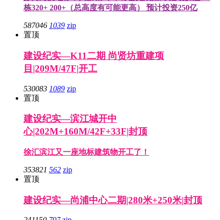
栋320+ 200+（总高度有可能更高） 预计投资250亿
587046
1039
zip
置顶
建设纪实—K11二期 尚贤坊重建项
目|209M/47F|开工
530083
1089
zip
置顶
建设纪实—滨江城开中
心|202M+160M/42F+33F|封顶
徐汇滨江又一座地标建筑物开工了！
353821
562
zip
置顶
建设纪实—尚浦中心二期|280米+250米|封顶
241150
797
zip