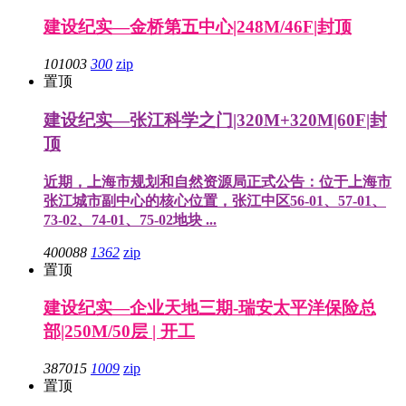
建设纪实—金桥第五中心|248M/46F|封顶
101003
300
zip
置顶
建设纪实—张江科学之门|320M+320M|60F|封
顶
近期，上海市规划和自然资源局正式公告：位于上海市
张江城市副中心的核心位置，张江中区56-01、57-01、
73-02、74-01、75-02地块 ...
400088
1362
zip
置顶
建设纪实—企业天地三期-瑞安太平洋保险总
部|250M/50层 | 开工
387015
1009
zip
置顶