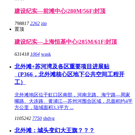
建设纪实—前滩中心|280M/56F|封顶
798817
2262
zip
置顶
建设纪实—上海恒基中心|285M/61F|封顶
631418
1064
wask
北外滩+苏河湾及各区重要项目进展贴
（P366，北外滩核心区地下公共空间工程开
工）
北外滩地区位于虹口区南部，河南北路、海宁路—周家
嘴路、大连路、黄浦江—苏州河围合区域，总面积约4平
方公里，陆域面积3.3平方 ...
1105242
7750
shdvg
北外滩：城头变幻大王旗？？？