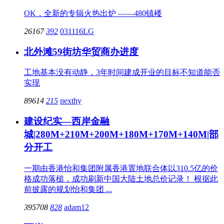
OK，全新的专辑火热出炉 ——480镇楼
26167
392
031116LG
北外滩59街坊华贸商办进度
工地基本没有动静，3年时间建成开业的目标不知道能否
实现
89614
215
nexthy
建设纪实—西岸金融
城|280M+210M+200M+180M+170M+140M|部
分开工
一期由香港怡和集团附属香港置地联合体以310.5亿的价
格成功落槌，成功刷新中国大陆土地总价记录！ 根据此
前披露的规划怡和集团 ...
395708
828
adam12