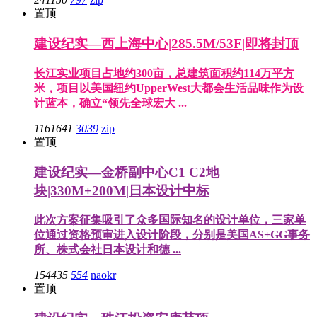
置顶
建设纪实—西上海中心|285.5M/53F|即将封顶
长江实业项目占地约300亩，总建筑面积约114万平方
米，项目以美国纽约UpperWest大都会生活品味作为设
计蓝本，确立“领先全球宏大 ...
1161641
3039
zip
置顶
建设纪实—金桥副中心C1 C2地
块|330M+200M|日本设计中标
此次方案征集吸引了众多国际知名的设计单位，三家单
位通过资格预审进入设计阶段，分别是美国AS+GG事务
所、株式会社日本设计和德 ...
154435
554
naokr
置顶