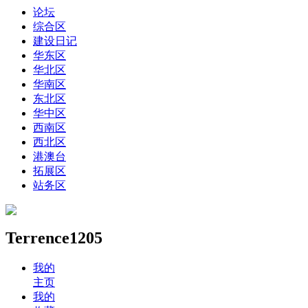
论坛
综合区
建设日记
华东区
华北区
华南区
东北区
华中区
西南区
西北区
港澳台
拓展区
站务区
Terrence1205
我的
主页
我的