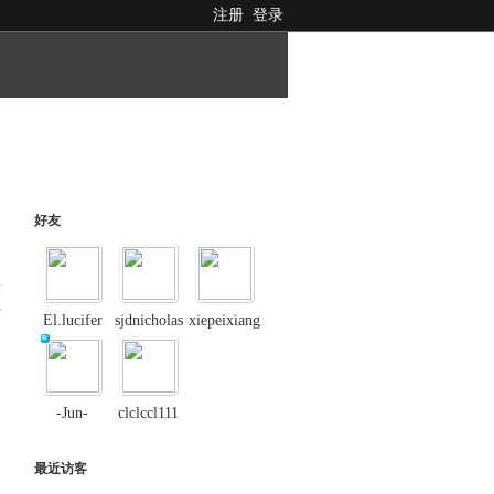
注册
登录
好友
料
El.lucifer
sjdnicholas
xiepeixiang
-Jun-
clclccl111
最近访客