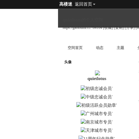
高楼迷
返回首页
quietlotus的个人空间
https://gaoloumi.cc/?84164
[收藏]
[复制]
[分享]
[
空间首页
动态
主题
头像
quietlotus