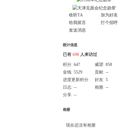
收听TA
加为好友
给我留言
打个招呼
发送消息
统计信息
已有
690
人来访过
积分:
647
威望:
858
金钱:
5529
贡献:
--
进度更新积分:
好友:
5
80
日志:
--
相册:
--
分享:
--
相册
现在还没有相册