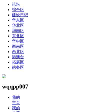
论坛
综合区
建设日记
华东区
华北区
华南区
东北区
华中区
西南区
西北区
港澳台
拓展区
站务区
wqqpp007
我的
主页
我的