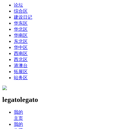
论坛
综合区
建设日记
华东区
华北区
华南区
东北区
华中区
西南区
西北区
港澳台
拓展区
站务区
legatolegato
我的
主页
我的