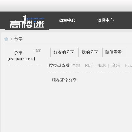
勋章中心
道具中心
分享
添加
好友的分享
我的分享
随便看看
分享
{userpanelarea2}
高
›
按类型查看:
全部
|
网址
|
视频
|
音乐
|
Fla
现在还没分享
楼