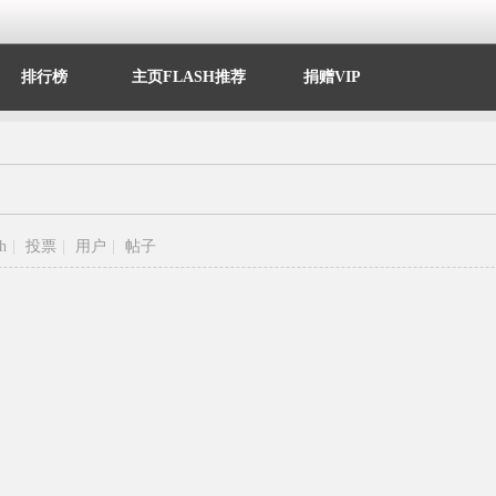
排行榜
主页FLASH推荐
捐赠VIP
sh
|
投票
|
用户
|
帖子