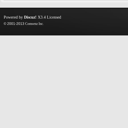
Powered by
Discuz!
X3.4
Licensed
© 2001-2013
Comsenz Inc.
迷