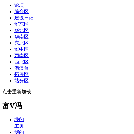
论坛
综合区
建设日记
华东区
华北区
华南区
东北区
华中区
西南区
西北区
港澳台
拓展区
站务区
点击重新加载
富V冯
我的
主页
我的