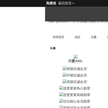
高楼迷
返回首页
只爱ANG的个人空间
https://gaoloumi.cc/?52350
[收藏]
[复制]
[分享]
[
空间首页
动态
主题
头像
只爱ANG