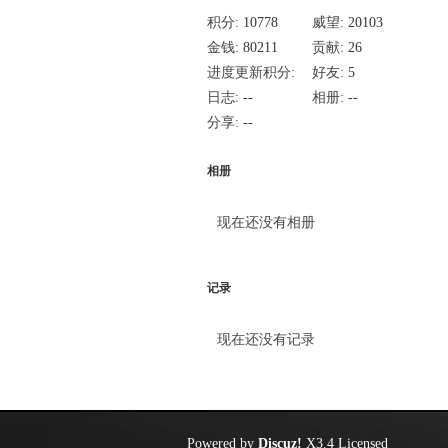
积分:
10778
威望:
20103
金钱:
80211
贡献:
26
进度更新积分:
好友:
5
1668
日志:
--
相册:
--
分享:
--
相册
现在还没有相册
记录
现在还没有记录
Powered by
Discuz!
X3.4
Licensed