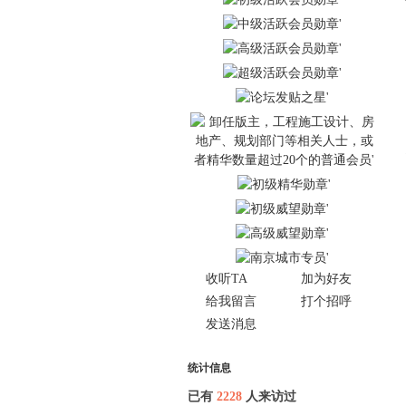
收听TA
加为好友
给我留言
打个招呼
发送消息
统计信息
已有
2228
人来访过