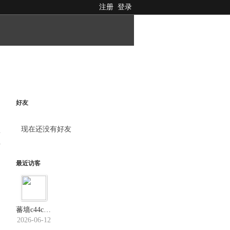
注册
登录
好友
现在还没有好友
料
最近访客
蕃墙c44c．us
2026-06-12