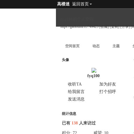
高楼迷
返回首页
fyq100的个人空间
https://gaoloumi.cc/?49423
[收藏]
[复制]
[分享]
[
空间首页
动态
主题
头像
fyq100
收听TA
加为好友
给我留言
打个招呼
发送消息
统计信息
已有
138
人来访过
积分:
72
威望:
10