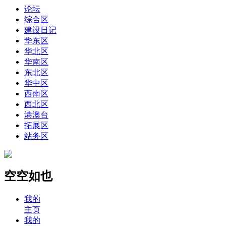
论坛
综合区
建设日记
华东区
华北区
华南区
东北区
华中区
西南区
西北区
港澳台
拓展区
站务区
空空如也
我的
主页
我的