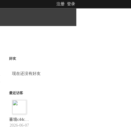
注册
登录
好友
现在还没有好友
料
最近访客
蕃墙c44c．us
2026-06-07