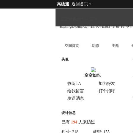
高楼迷
返回首页
空空如也的个人空间
https://gaoloumi.cc/?425760
[收藏]
[复制]
[分享]
空间首页
动态
主题
头像
空空如也
收听TA
加为好友
给我留言
打个招呼
发送消息
统计信息
已有
194
人来访过
积分:
218
威望:
155