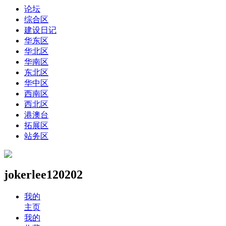
论坛
综合区
建设日记
华东区
华北区
华南区
东北区
华中区
西南区
西北区
港澳台
拓展区
站务区
jokerlee120202
我的
主页
我的