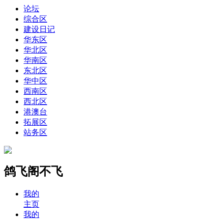
论坛
综合区
建设日记
华东区
华北区
华南区
东北区
华中区
西南区
西北区
港澳台
拓展区
站务区
鸽飞阁不飞
我的
主页
我的