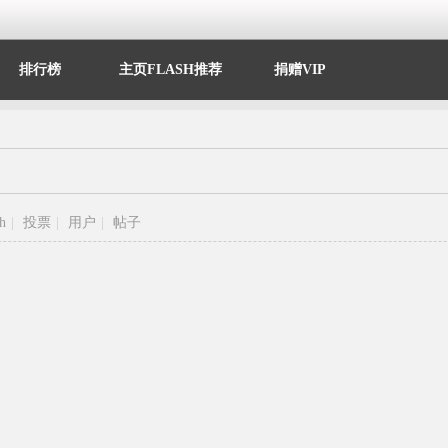
排行榜
主页FLASH推荐
捐赠VIP
sh
|
投票
|
用户
|
帖子