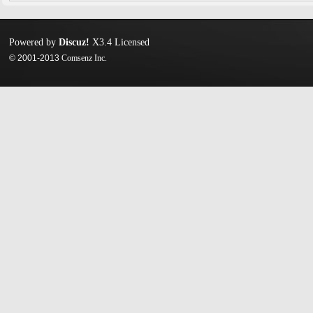
Powered by
Discuz!
X3.4
Licensed
© 2001-2013
Comsenz Inc.
迷