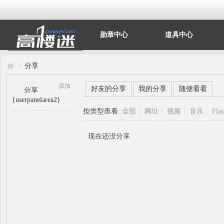
勋章中心
道具中心
分享
添加
好友的分享
我的分享
随便看看
分享
{userpanelarea2}
高
›
按类型查看:
全部
|
网址
|
视频
|
音乐
|
Fla
现在还没分享
楼