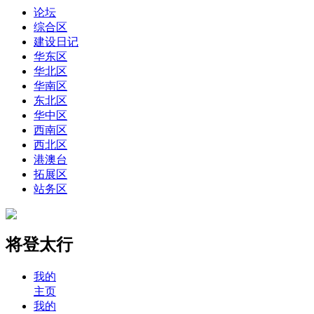
论坛
综合区
建设日记
华东区
华北区
华南区
东北区
华中区
西南区
西北区
港澳台
拓展区
站务区
将登太行
我的
主页
我的