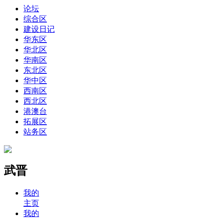
论坛
综合区
建设日记
华东区
华北区
华南区
东北区
华中区
西南区
西北区
港澳台
拓展区
站务区
武晋
我的
主页
我的