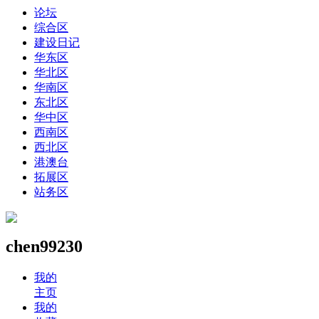
论坛
综合区
建设日记
华东区
华北区
华南区
东北区
华中区
西南区
西北区
港澳台
拓展区
站务区
chen99230
我的
主页
我的