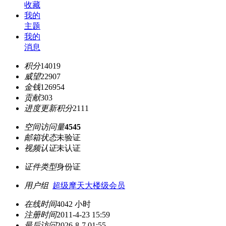
收藏
我的
主题
我的
消息
积分
14019
威望
22907
金钱
126954
贡献
303
进度更新积分
2111
空间访问量
4545
邮箱状态
未验证
视频认证
未认证
证件类型
身份证
用户组
超级摩天大楼级会员
在线时间
4042 小时
注册时间
2011-4-23 15:59
最后访问
2026-8-7 01:55