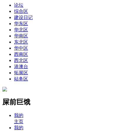
论坛
综合区
建设日记
华东区
华北区
华南区
东北区
华中区
西南区
西北区
港澳台
拓展区
站务区
屎前巨饿
我的
主页
我的