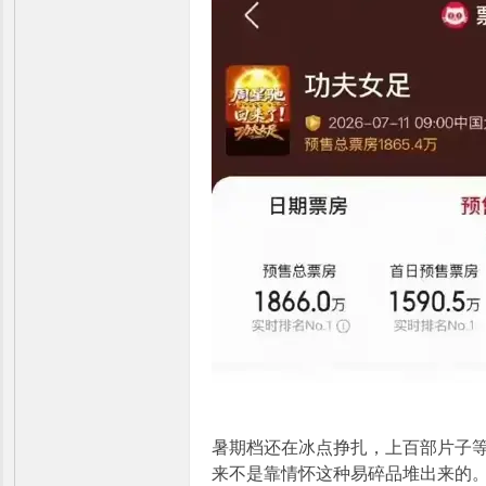
暑期档还在冰点挣扎，上百部片子
来不是靠情怀这种易碎品堆出来的