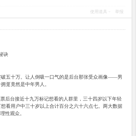
使用道具
举报
秘诀
突破五十万。让人倒吸一口气的是后台那张受众画像——男
号拥趸竟然是中年男人。
票票后台接近十九万标记想看的人群里，三十四岁以下年轻
万想看用户中三十岁以上合计百分之六十六点七。两大数据
年理性观众。