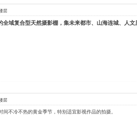
楼层
的全域复合型天然摄影棚，集未来都市、山海连城、人文
楼层
年时间不冷不热的黄金季节，特别适宜影视作品的拍摄。