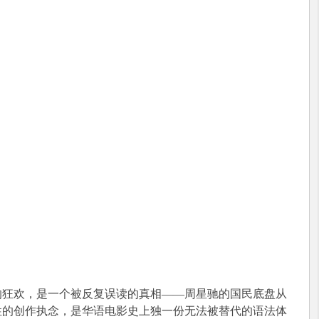
的狂欢，是一个被反复误读的真相——周星驰的国民底盘从
性的创作执念，是华语电影史上独一份无法被替代的语法体