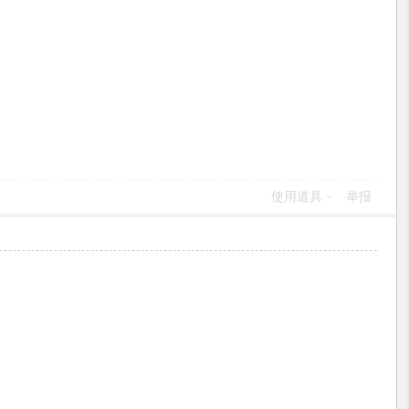
使用道具
举报