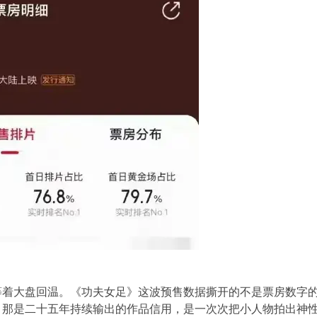
等着大盘回温。《功夫女足》这波预售数据撕开的不是票房数字
。那是二十五年持续输出的作品信用，是一次次把小人物拍出神