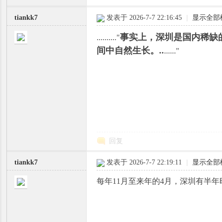
tiankk7
发表于 2026-7-7 22:16:45
|
显示全部
事实上，深圳是国内稀缺
.........."
间中自然生长。..
......"
回复
tiankk7
发表于 2026-7-7 22:19:11
|
显示全部
每年11月至来年的4月，深圳有半