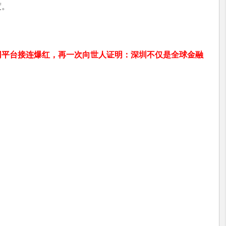
度。
网平台接连爆红，再一次向世人证明：深圳不仅是全球金融