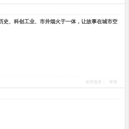
历史、科创工业、市井烟火于一体，让故事在城市空
使用道具
举报