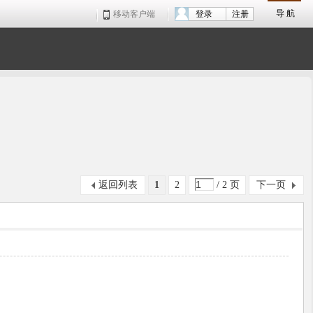
导 航
移动客户端
登录
注册
返回列表
1
2
/ 2 页
下一页