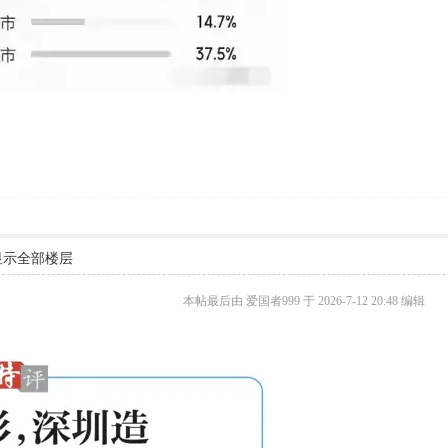
显示全部楼层
本帖最后由 爱国者999 于 2026-7-12 20:48 编辑