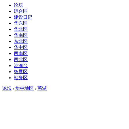
论坛
综合区
建设日记
华东区
华北区
华南区
东北区
华中区
西南区
西北区
港澳台
拓展区
站务区
论坛
›
华中地区
›
芜湖