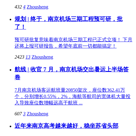
432
4
Zhousheng
规划 | 终于，南京机场三期工程预可研，批
了！
预可研批复意味着南京机场三期工程已正式立项！ 下月
还将上报可研报告，希望年底前一切都能搞定！
2423
13
Zhousheng
航线 | 收官 7 月，南京机场交出暑运上半场答
卷
7月南京机场客运航班量20850架次，座位数362.41万
个，分别增长0.55%，2%，海航等航司的宽体机大量投
入导致座位数增幅远高于航班 ...
607
3
Zhousheng
近年来南京高考越来越好，稳坐苏省头部