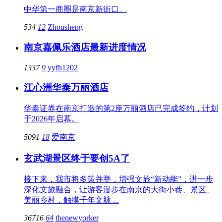
中华第一商圈是南京新街口。
534
12
Zhousheng
南京嘉佩乐酒店最新进度情况
1337
9
yyfh1202
江心洲华泰万丽酒店
华泰证券在南京打造的第2座万丽酒店已完成签约，计划
于2026年启幕。
5091
18
爱南京
玄武湖景区终于要创5A了
接下来，我市将多策并举，增强文旅“新动能”，进一步
深化文旅融合，让游客漫步在南京的大街小巷、景区、
美丽乡村，触摸千年文脉 ...
36716
64
thenewyorker