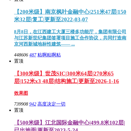
【200米级】南京枫叶金融中心|251米47层|150
米32层|复工|更新至2022-03-07
8月8日，在江西建工大厦三楼多功能厅，集团有限公司
与江苏新世纪集团签署项目施工合作协议，共同打造南
京河西新城地标性建筑—— ...
448606
487
粘啊粘啊粘
置顶
【300米级】世茂SIC|300米64层|270米65
层|152米x3 48层|结构施工|更新至2026-1-16
效果图
739908
942
高度决定一切
置顶
【500米级】江北国际金融中心|499.8米102层|
已出地面|更新至2023-5-24