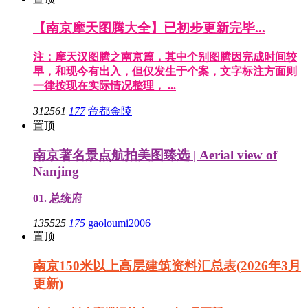
【南京摩天图腾大全】已初步更新完毕...
注：摩天汉图腾之南京篇，其中个别图腾因完成时间较
早，和现今有出入，但仅发生于个案，文字标注方面则
一律按现在实际情况整理， ...
312561
177
帝都金陵
置顶
南京著名景点航拍美图臻选 | Aerial view of
Nanjing
01. 总统府
135525
175
gaoloumi2006
置顶
南京150米以上高层建筑资料汇总表(2026年3月
更新)