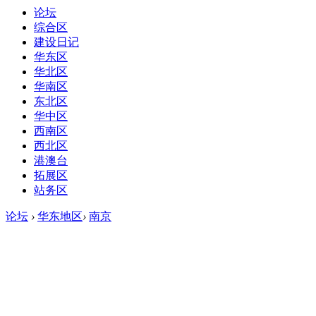
论坛
综合区
建设日记
华东区
华北区
华南区
东北区
华中区
西南区
西北区
港澳台
拓展区
站务区
论坛
›
华东地区
›
南京