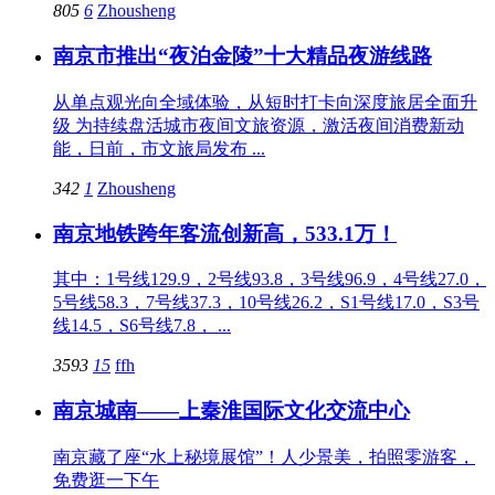
805
6
Zhousheng
南京市推出“夜泊金陵”十大精品夜游线路
从单点观光向全域体验，从短时打卡向深度旅居全面升
级 为持续盘活城市夜间文旅资源，激活夜间消费新动
能，日前，市文旅局发布 ...
342
1
Zhousheng
南京地铁跨年客流创新高，533.1万！
其中：1号线129.9，2号线93.8，3号线96.9，4号线27.0，
5号线58.3，7号线37.3，10号线26.2，S1号线17.0，S3号
线14.5，S6号线7.8， ...
3593
15
ffh
南京城南——上秦淮国际文化交流中心
南京藏了座“水上秘境展馆”！人少景美，拍照零游客，
免费逛一下午