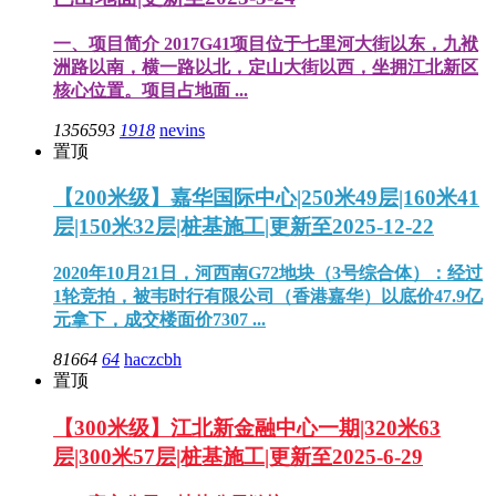
一、项目简介 2017G41项目位于七里河大街以东，九袱
洲路以南，横一路以北，定山大街以西，坐拥江北新区
核心位置。项目占地面 ...
1356593
1918
nevins
置顶
【200米级】嘉华国际中心|250米49层|160米41
层|150米32层|桩基施工|更新至2025-12-22
2020年10月21日，河西南G72地块（3号综合体）：经过
1轮竞拍，被韦时行有限公司（香港嘉华）以底价47.9亿
元拿下，成交楼面价7307 ...
81664
64
haczcbh
置顶
【300米级】江北新金融中心一期|320米63
层|300米57层|桩基施工|更新至2025-6-29