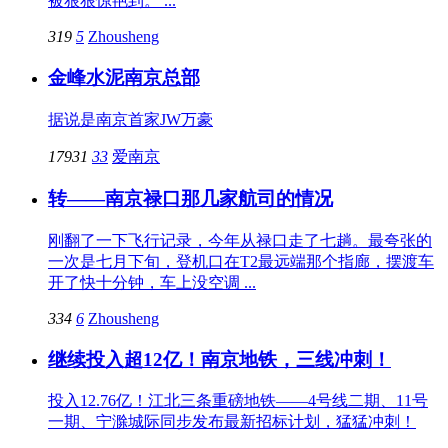
被狠狠惊艳到。 ...
319
5
Zhousheng
金峰水泥南京总部
据说是南京首家JW万豪
17931
33
爱南京
转——南京禄口那几家航司的情况
刚翻了一下飞行记录，今年从禄口走了七趟。最夸张的
一次是七月下旬，登机口在T2最远端那个指廊，摆渡车
开了快十分钟，车上没空调 ...
334
6
Zhousheng
继续投入超12亿！南京地铁，三线冲刺！
投入12.76亿！江北三条重磅地铁——4号线二期、11号
一期、宁滁城际同步发布最新招标计划，猛猛冲刺！