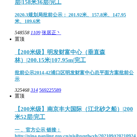
层|158米36层|完工
2020.3规划局批前公示： 201.92米、157.8米、147.95
米、189.6米
548558
1109
张居正丶
置顶
【200米级】明发财富中心（垂直森
林）|200.15米|107.95m|完工
批前公示2014-42浦口区明发财富中心总平面方案批前公
示
325468
314
569225589
置顶
【200米级】南京丰大国际（江北砂之船）|200
米52层|完工
一 、官方公示 链接：
http://njna.nanjing.gov.cn/njsjbxqglwyh/202109/t2021092