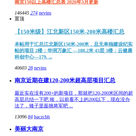
南京150以上高楼汇总表 2026年3月更新
146445
274
nevins
置顶
【150米级】江北新区150米-200米高楼汇总
本帖用于汇总江北新区150米-200米，且无单独建设纪实
帖的项目 2楼：华润万象汇 —188.2米 43层 3楼：云健康
科创中心—179. ...
40603
28
nevins
南京近期在建120-200米超高层项目汇总
最近实在没有200+的新项目，那就把120-200米区间的超
高层总结一下吧 唉，以前看不上的200以下，现在没办
法了，矮子里面挑将军吧 ...
13096
84
haczcbh
美丽大南京