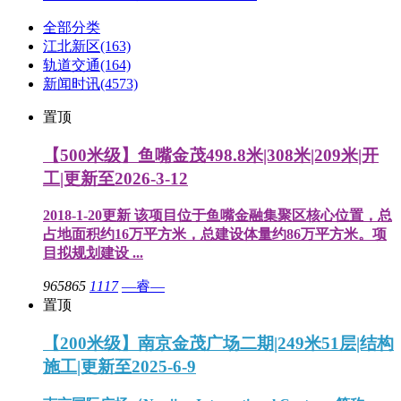
全部分类
江北新区
(163)
轨道交通
(164)
新闻时讯
(4573)
置顶
【500米级】鱼嘴金茂498.8米|308米|209米|开
工|更新至2026-3-12
2018-1-20更新 该项目位于鱼嘴金融集聚区核心位置，总
占地面积约16万平方米，总建设体量约86万平方米。项
目拟规划建设 ...
965865
1117
—睿—
置顶
【200米级】南京金茂广场二期|249米51层|结构
施工|更新至2025-6-9