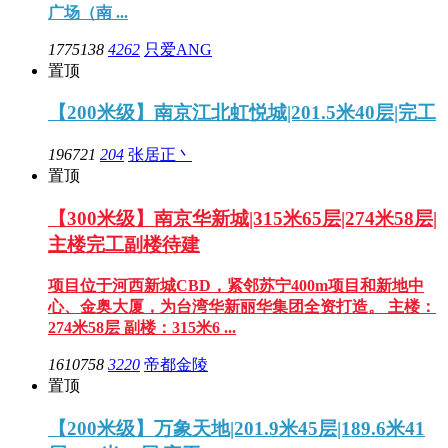
广场（南 ...
1775138
4262
只爱ANG
置顶
【200米级】南京江北虹悦城|201.5米40层|完工
196721
204
张居正丶
置顶
【300米级】南京华新城|315米65层|274米58层|
主楼完工副楼待建
项目位于河西新城CBD，紧邻苏宁400m项目和新地中
心、金奥大厦，为台湾华新丽华集团全资打造。 主楼：
274米58层 副楼：315米6 ...
1610758
3220
帝都金陵
置顶
【200米级】万象天地|201.9米45层|189.6米41