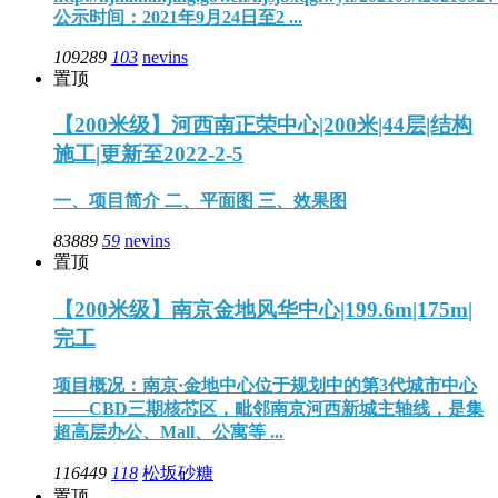
公示时间：2021年9月24日至2 ...
109289
103
nevins
置顶
【200米级】河西南正荣中心|200米|44层|结构
施工|更新至2022-2-5
一、项目简介 二、平面图 三、效果图
83889
59
nevins
置顶
【200米级】南京金地风华中心|199.6m|175m|
完工
项目概况：南京·金地中心位于规划中的第3代城市中心
——CBD三期核芯区，毗邻南京河西新城主轴线，是集
超高层办公、Mall、公寓等 ...
116449
118
松坂砂糖
置顶