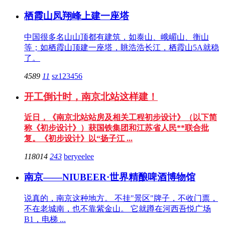
栖霞山凤翔峰上建一座塔
中国很多名山山顶都有建筑，如泰山、峨嵋山、衡山
等；如栖霞山顶建一座塔，眺浩浩长江，栖霞山5A就稳
了。
4589
11
sz123456
开工倒计时，南京北站这样建！
近日，《南京北站站房及相关工程初步设计》（以下简
称《初步设计》）获国铁集团和江苏省人民**联合批
复。《初步设计》以“扬子江 ...
118014
243
beryeelee
南京——NIUBEER·世界精酿啤酒博物馆
说真的，南京这种地方。 不挂"景区"牌子，不收门票，
不在老城南，也不靠紫金山。 它就蹲在河西吾悦广场
B1，电梯 ...