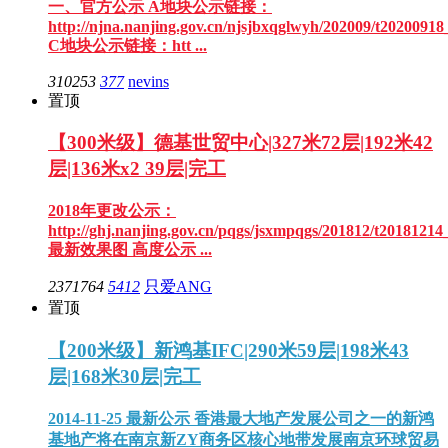
一、官方公示 A地块公示链接：
http://njna.nanjing.gov.cn/njsjbxqglwyh/202009/t2020091
C地块公示链接：htt ...
310253
377
nevins
置顶
【300米级】德基世贸中心|327米72层|192米42
层|136米x2 39层|完工
2018年更改公示：
http://ghj.nanjing.gov.cn/pqgs/jsxmpqgs/201812/t2018121
最新效果图 高度公示 ...
2371764
5412
只爱ANG
置顶
【200米级】新鸿基IFC|290米59层|198米43
层|168米30层|完工
2014-11-25 最新公示 香港最大地产发展公司之一的新鸿
基地产将在南京新ZY商务区核心地带发展南京环球贸易