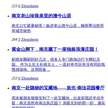
223
6
Zhousheng
南京老山珍珠泉里的澹兮山居
南京22℃避暑秘境！躲进老山澹兮山居，梅雨季治愈所
有城市燥热
264
5
Zhousheng
紫金山脚下，南京藏了一座独栋浪漫庄园！
刷朋友圈刷到好几次，很多人专门跑海边打卡网红庄
园。 作为土生土长南京人，一直好奇市区有没有同款氛
围感场地。这周陪备 ...
253
6
Zhousheng
南京一处隐秘的宝藏地——岚也·南法花园餐厅
周末被朋友狠狠安利了一处宝藏地，出发前我还半信半
疑：南京居然有南法风庄园？ 亲眼见到的那一刻，属实