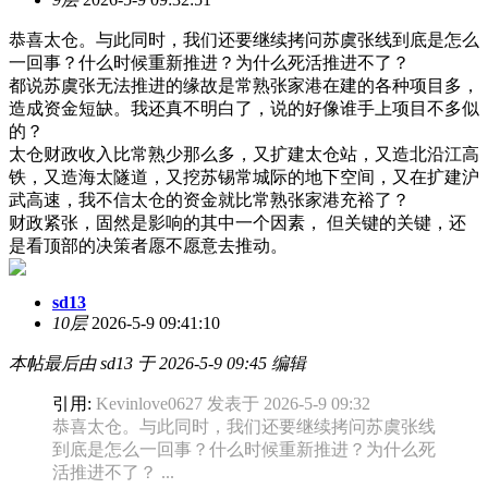
恭喜太仓。与此同时，我们还要继续拷问苏虞张线到底是怎么
一回事？什么时候重新推进？为什么死活推进不了？
都说苏虞张无法推进的缘故是常熟张家港在建的各种项目多，
造成资金短缺。我还真不明白了，说的好像谁手上项目不多似
的？
太仓财政收入比常熟少那么多，又扩建太仓站，又造北沿江高
铁，又造海太隧道，又挖苏锡常城际的地下空间，又在扩建沪
武高速，我不信太仓的资金就比常熟张家港充裕了？
财政紧张，固然是影响的其中一个因素， 但关键的关键，还
是看顶部的决策者愿不愿意去推动。
sd13
10层
2026-5-9 09:41:10
本帖最后由 sd13 于 2026-5-9 09:45 编辑
引用:
Kevinlove0627 发表于 2026-5-9 09:32
恭喜太仓。与此同时，我们还要继续拷问苏虞张线
到底是怎么一回事？什么时候重新推进？为什么死
活推进不了？ ...