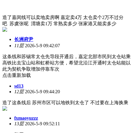
造了嘉闵线可以卖地卖房啊 嘉定卖4万 太仓卖个2万不过分
吧 苏虞张呢 渭塘卖1万 常熟卖多少 张家港又能卖多少
长洲府尹
11层
2026-5-9 09:42:07
这条线和苏锡常太仓先导段开通后，嘉定北部市民到太仓站乘
高铁比去宝山站和虹桥站方便，希望北沿江开通时太仓站能以
此为契机争取增加停靠车次
点击重新加载
sd13
12层
2026-5-9 09:44:20
造了这条线后 苏州市区可以地铁到太仓了 不过要在上海换乘
fxmaoyuzzz
13层
2026-5-9 09:52:11