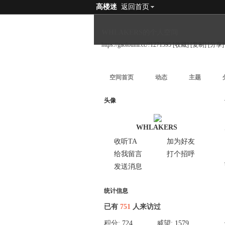
高楼迷
返回首页
WHLAKERS的个人空间
https://gaoloumi.cc/?1271595
[收藏]
[复制]
[分享]
空间首页
动态
主题
头像
WHLAKERS
收听TA
加为好友
给我留言
打个招呼
发送消息
统计信息
已有
751
人来访过
积分:
724
威望:
1579