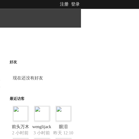
注册
登录
好友
现在还没有好友
料
最近访客
前头万木
wenglijack
眼泪
2 小时前
3 小时前
昨天 12:10