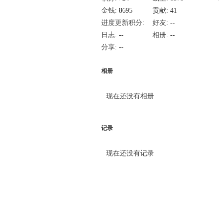
金钱:
8695
贡献:
41
进度更新积分:
好友:
--
15
日志:
--
相册:
--
分享:
--
相册
现在还没有相册
记录
现在还没有记录