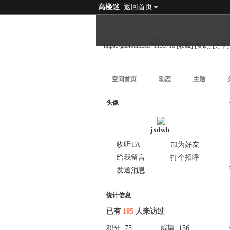
高楼迷
返回首页
jxdwh的个人空间
https://gaoloumi.cc/?1159718
[收藏]
[复制]
[分享]
空间首页
动态
主题
头像
jxdwh
收听TA
加为好友
给我留言
打个招呼
发送消息
统计信息
已有
105
人来访过
积分:
75
威望:
156