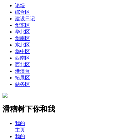
论坛
综合区
建设日记
华东区
华北区
华南区
东北区
华中区
西南区
西北区
港澳台
拓展区
站务区
滑稽树下你和我
我的
主页
我的