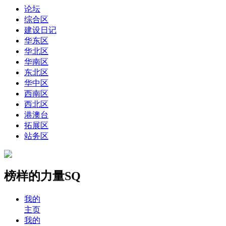
论坛
综合区
建设日记
华东区
华北区
华南区
东北区
华中区
西南区
西北区
港澳台
拓展区
站务区
榜样的力量SQ
我的
主页
我的