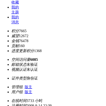
收藏
我的
主题
我的
消息
积分
7665
威望
12672
金钱
76478
贡献
160
进度更新积分
1368
空间访问量
6085
邮箱状态
未验证
视频认证
未认证
证件类型
身份证
管理组
版主
用户组
版主
在线时间
3733 小时
注册时间
2009-9-14 22:39