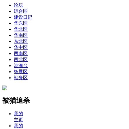
论坛
综合区
建设日记
华东区
华北区
华南区
东北区
华中区
西南区
西北区
港澳台
拓展区
站务区
被猫追杀
我的
主页
我的