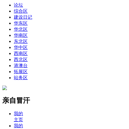
论坛
综合区
建设日记
华东区
华北区
华南区
东北区
华中区
西南区
西北区
港澳台
拓展区
站务区
亲自冒汗
我的
主页
我的