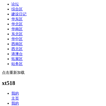
论坛
综合区
建设日记
华东区
华北区
华南区
东北区
华中区
西南区
西北区
港澳台
拓展区
站务区
点击重新加载
xt518
我的
主页
我的