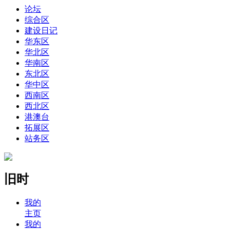
论坛
综合区
建设日记
华东区
华北区
华南区
东北区
华中区
西南区
西北区
港澳台
拓展区
站务区
旧时
我的
主页
我的