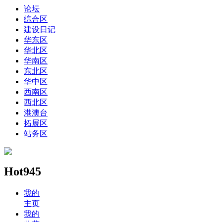
论坛
综合区
建设日记
华东区
华北区
华南区
东北区
华中区
西南区
西北区
港澳台
拓展区
站务区
Hot945
我的
主页
我的