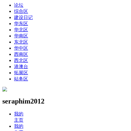
论坛
综合区
建设日记
华东区
华北区
华南区
东北区
华中区
西南区
西北区
港澳台
拓展区
站务区
seraphim2012
我的
主页
我的