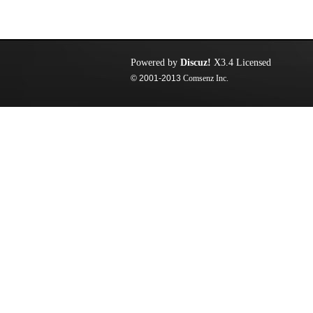
Powered by
Discuz!
X3.4
Licensed
© 2001-2013
Comsenz Inc.