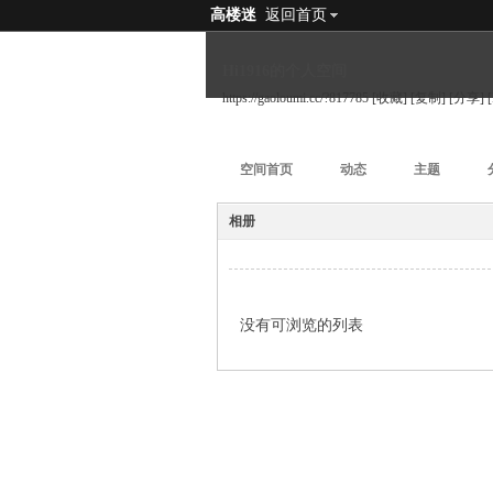
高楼迷
返回首页
Hi1916的个人空间
https://gaoloumi.cc/?817785
[收藏]
[复制]
[分享]
空间首页
动态
主题
相册
没有可浏览的列表