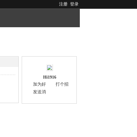
注册
登录
Hi1916
加为好
打个招
友
呼
发送消
息