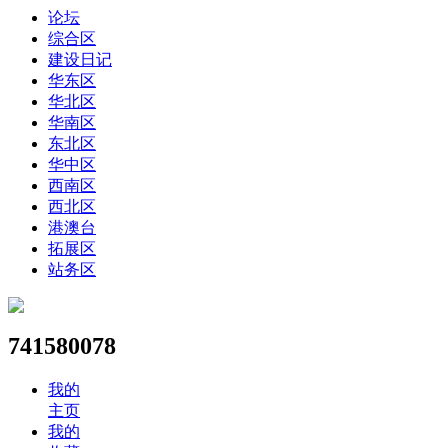
论坛
综合区
建设日记
华东区
华北区
华南区
东北区
华中区
西南区
西北区
港澳台
拓展区
站务区
741580078
我的
主页
我的