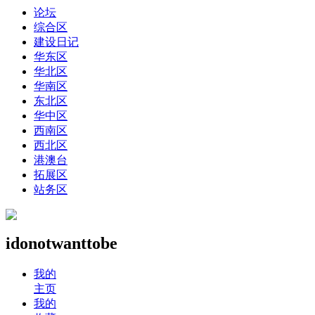
论坛
综合区
建设日记
华东区
华北区
华南区
东北区
华中区
西南区
西北区
港澳台
拓展区
站务区
idonotwanttobe
我的
主页
我的