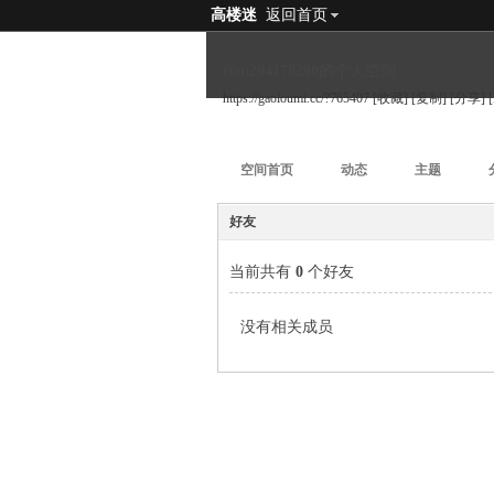
高楼迷
返回首页
tian294178290的个人空间
https://gaoloumi.cc/?765407
[收藏]
[复制]
[分享]
空间首页
动态
主题
好友
当前共有
0
个好友
没有相关成员