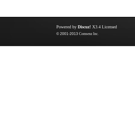
Powered by
Discuz!
X3.4
Licensed
© 2001-2013
Comsenz Inc.