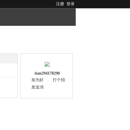
注册
登录
tian294178290
加为好
打个招
友
呼
发送消
息