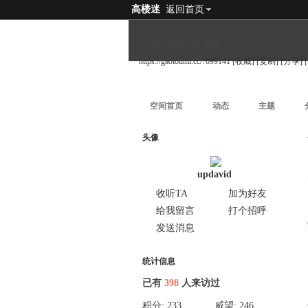
高楼迷
返回首页
updavid的个人空间
https://gaoloumi.cc/?699141
[收藏]
[复制]
[分享]
空间首页
动态
主题
头像
updavid
收听TA
加为好友
给我留言
打个招呼
发送消息
统计信息
已有
398
人来访过
积分:
233
威望:
246