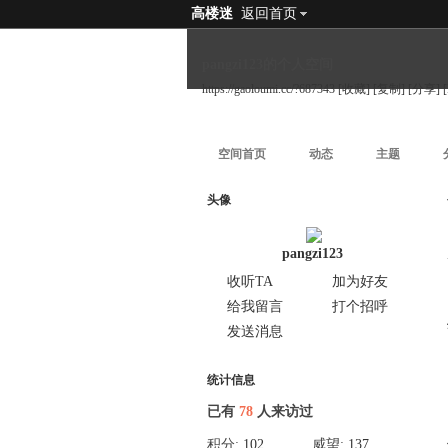
高楼迷
返回首页
pangzi123的个人空间
https://gaoloumi.cc/?687343
[收藏]
[复制]
[分享]
空间首页
动态
主题
头像
pangzi123
收听TA
加为好友
给我留言
打个招呼
发送消息
统计信息
已有
78
人来访过
积分:
102
威望:
137