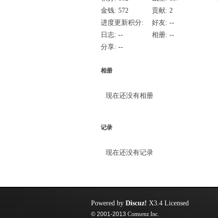
金钱:
572
贡献:
2
进度更新积分:
好友:
--
50
日志:
--
相册:
--
分享:
--
相册
现在还没有相册
记录
现在还没有记录
Powered by
Discuz!
X3.4
Licensed
© 2001-2013
Comsenz Inc.