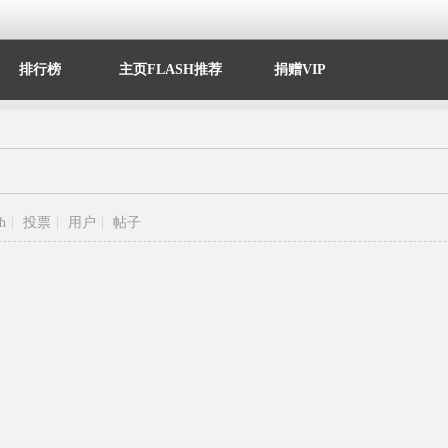
排行榜
主页FLASH推荐
捐赠VIP
sh
|
投票
|
用户
|
帖子