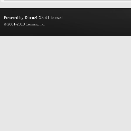
Powered by
Discuz!
X3.4
Licensed
© 2001-2013
Comsenz Inc.
迷