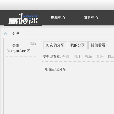
勋章中心
道具中心
分享
添加
好友的分享
我的分享
随便看看
分享
{userpanelarea2}
高
›
按类型查看:
全部
|
网址
|
视频
|
音乐
|
Fla
现在还没分享
楼