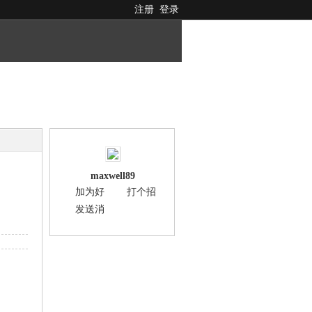
注册
登录
maxwell89
加为好
打个招
友
呼
发送消
息