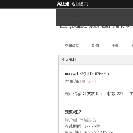
高楼迷
返回首页
maxwell89的个人空间
https://gaoloumi.cc/?626659
[收藏]
[复制]
[分享]
空间首页
动态
主题
个人资料
maxwell89
(UID: 626659)
空间访问量
2541
统计信息
好友数 0
|
回帖数 221
|
主
活跃概况
用户组
高层会员
在线时间
177 小时
最后访问
2026-7-12 07:29