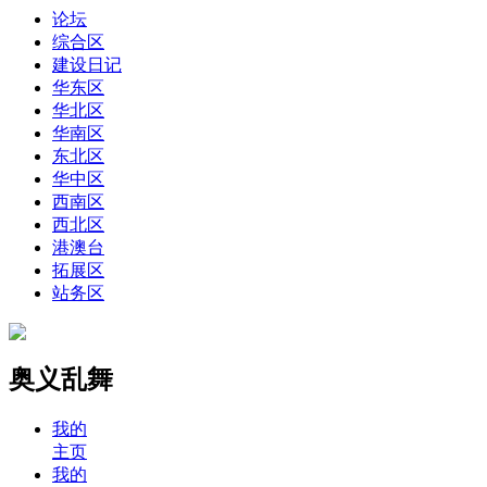
论坛
综合区
建设日记
华东区
华北区
华南区
东北区
华中区
西南区
西北区
港澳台
拓展区
站务区
奥义乱舞
我的
主页
我的