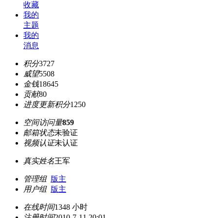
收藏
我的
主题
我的
消息
积分
3727
威望
5508
金钱
18645
贡献
80
进度更新积分
1250
空间访问量
859
邮箱状态
未验证
视频认证
未认证
真实姓名
王军
管理组
版主
用户组
版主
在线时间
1348 小时
注册时间
2010-7-11 20:01