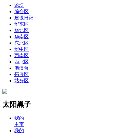
论坛
综合区
建设日记
华东区
华北区
华南区
东北区
华中区
西南区
西北区
港澳台
拓展区
站务区
太阳黑子
我的
主页
我的