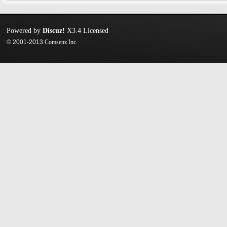
Powered by
Discuz!
X3.4
Licensed
© 2001-2013
Comsenz Inc.
迷