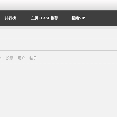
排行榜
主页FLASH推荐
捐赠VIP
sh
|
投票
|
用户
|
帖子