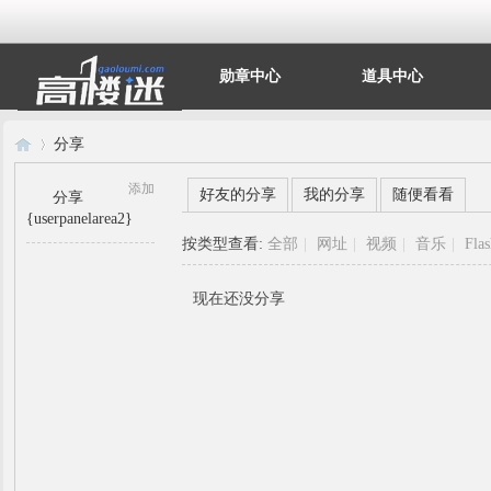
勋章中心
道具中心
分享
添加
好友的分享
我的分享
随便看看
分享
{userpanelarea2}
高
›
按类型查看:
全部
|
网址
|
视频
|
音乐
|
Fla
现在还没分享
楼