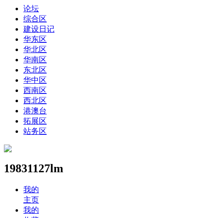
论坛
综合区
建设日记
华东区
华北区
华南区
东北区
华中区
西南区
西北区
港澳台
拓展区
站务区
19831127lm
我的
主页
我的