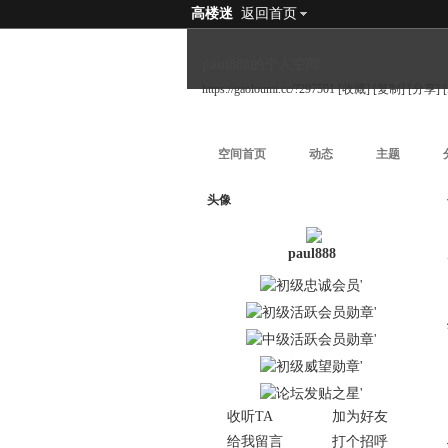
高楼迷
返回首页
paul888的个人空间
https://gaoloumi.cc/?297501
[收藏]
[复制]
[分享]
空间首页
动态
主题
头像
paul888
收听TA
加为好友
给我留言
打个招呼