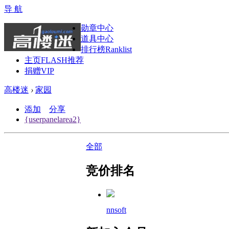
导 航
勋章中心
道具中心
排行榜
Ranklist
主页FLASH推荐
捐赠VIP
高楼迷
›
家园
添加
分享
{userpanelarea2}
全部
竞价排名
nnsoft